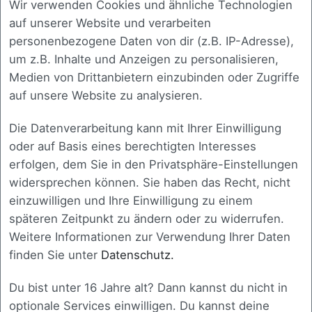
Wir verwenden Cookies und ähnliche Technologien
Ergebnis & Empfehlung
Software nicht nur den jetzigen Bedarf erfüllt,
auf unserer Website und verarbeiten
Überzeugt hat uns vor allem, dass unsere
sondern mit unserem jungen Unternehmen
personenbezogene Daten von dir (z.B. IP-Adresse),
Anforderungen aus der Personalberatungs-
Frage:
Was hat Sie darüber hinaus überzeugt,
mitwachsen kann.
um z.B. Inhalte und Anzeigen zu personalisieren,
und Recruiting-Praxis sehr schnell verstanden
und würden Sie uns weiterempfehlen?
Medien von Drittanbietern einzubinden oder Zugriffe
wurden, ohne lange Anlaufphase.
Antwort
auf unsere Website zu analysieren.
Die Zusammenarbeit war für uns zudem sehr
einfach, weil alles nach dem Prinzip „One face
Die Datenverarbeitung kann mit Ihrer Einwilligung
to the customer“ lief: ein Ansprechpartner,
oder auf Basis eines berechtigten Interesses
kurze Feedbackschleifen, kein Neustart mit
erfolgen, dem Sie in den Privatsphäre-Einstellungen
ständig wechselnden Kontakten.
widersprechen können. Sie haben das Recht, nicht
einzuwilligen und Ihre Einwilligung zu einem
Ja, wir würden die Zusammenarbeit klar
späteren Zeitpunkt zu ändern oder zu widerrufen.
weiterempfehlen, insbesondere für
Weitere Informationen zur Verwendung Ihrer Daten
Mittelständler, die eine individuelle, schnell
finden Sie unter
Datenschutz.
Jetzt modernisieren
umgesetzte und mitwachsende Lösung
suchen.
Du bist unter 16 Jahre alt? Dann kannst du nicht in
optionale Services einwilligen. Du kannst deine