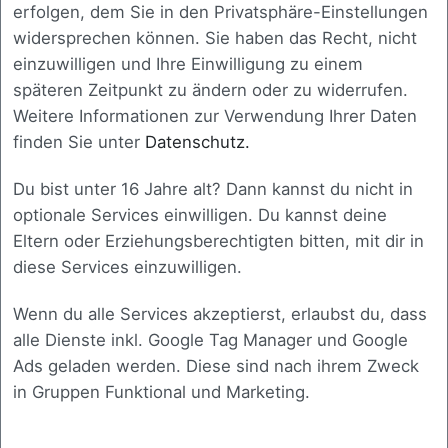
erfolgen, dem Sie in den Privatsphäre-Einstellungen
widersprechen können. Sie haben das Recht, nicht
einzuwilligen und Ihre Einwilligung zu einem
späteren Zeitpunkt zu ändern oder zu widerrufen.
Weitere Informationen zur Verwendung Ihrer Daten
finden Sie unter
Datenschutz.
Du bist unter 16 Jahre alt? Dann kannst du nicht in
Bereit für den nächsten
optionale Services einwilligen. Du kannst deine
Schritt
?
Eltern oder Erziehungsberechtigten bitten, mit dir in
diese Services einzuwilligen.
Wenn du alle Services akzeptierst, erlaubst du, dass
Dann melden Sie sich gerne bei uns. In einem
alle Dienste inkl. Google Tag Manager und Google
persönlichen Gespräch lernen wir Ihre Situation
Ads geladen werden. Diese sind nach ihrem Zweck
kennen und besprechen gemeinsam, welche
in Gruppen Funktional und Marketing.
Herausforderungen zu lösen sind. Ganz gleich, ob
Sie eine bestehende Software optimieren möchten
oder eine vollständig neue Lösung benötigen, wir