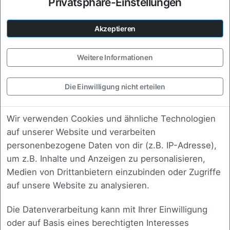
Privatsphäre-Einstellungen
Anforderungen, Optionen und Vorgehen
mit Ihrem Team.
Akzeptieren
Weitere Informationen
Strategie
Die Einwilligung nicht erteilen
Erarbeitung einer technischen und
fachlichen Roadmap, die zu Ihrem
Wir verwenden Cookies und ähnliche Technologien
Unternehmen passt.
auf unserer Website und verarbeiten
personenbezogene Daten von dir (z.B. IP-Adresse),
um z.B. Inhalte und Anzeigen zu personalisieren,
Medien von Drittanbietern einzubinden oder Zugriffe
Review
auf unsere Website zu analysieren.
Fachliche Begutachtung bestehender
Die Datenverarbeitung kann mit Ihrer Einwilligung
Konzepte, Code oder Architektur mit
oder auf Basis eines berechtigten Interesses
klarer Rückmeldung.