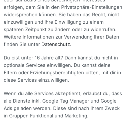
klarer Rückmeldung.
erfolgen, dem Sie in den Privatsphäre-Einstellungen
widersprechen können. Sie haben das Recht, nicht
einzuwilligen und Ihre Einwilligung zu einem
späteren Zeitpunkt zu ändern oder zu widerrufen.
Weitere Informationen zur Verwendung Ihrer Daten
finden Sie unter
Datenschutz.
Du bist unter 16 Jahre alt? Dann kannst du nicht in
Bereit für den nächsten
optionale Services einwilligen. Du kannst deine
Eltern oder Erziehungsberechtigten bitten, mit dir in
Schritt
?
diese Services einzuwilligen.
Wenn du alle Services akzeptierst, erlaubst du, dass
Dann melden Sie sich gerne bei uns. In einem
alle Dienste inkl. Google Tag Manager und Google
persönlichen Gespräch lernen wir Ihre Situation
Ads geladen werden. Diese sind nach ihrem Zweck
kennen und besprechen gemeinsam, welche
in Gruppen Funktional und Marketing.
Herausforderungen zu lösen sind. Ganz gleich, ob
Sie eine bestehende Software optimieren möchten