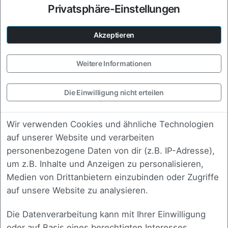
Privatsphäre-Einstellungen
Strukturierte Klärung von
Anforderungen, Optionen und Vorgehen
Akzeptieren
mit Ihrem Team.
Weitere Informationen
Die Einwilligung nicht erteilen
Strategie
Erarbeitung einer technischen und
fachlichen Roadmap, die zu Ihrem
Wir verwenden Cookies und ähnliche Technologien
Unternehmen passt.
auf unserer Website und verarbeiten
personenbezogene Daten von dir (z.B. IP-Adresse),
um z.B. Inhalte und Anzeigen zu personalisieren,
Medien von Drittanbietern einzubinden oder Zugriffe
auf unsere Website zu analysieren.
Review
Fachliche Begutachtung bestehender
Die Datenverarbeitung kann mit Ihrer Einwilligung
Konzepte, Code oder Architektur mit
oder auf Basis eines berechtigten Interesses