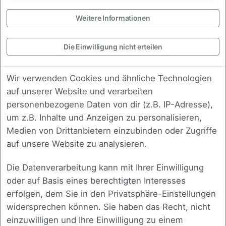
Strategie
Erarbeitung einer technischen und
Weitere Informationen
fachlichen Roadmap, die zu Ihrem
Unternehmen passt.
Die Einwilligung nicht erteilen
Wir verwenden Cookies und ähnliche Technologien
auf unserer Website und verarbeiten
Review
personenbezogene Daten von dir (z.B. IP-Adresse),
um z.B. Inhalte und Anzeigen zu personalisieren,
Fachliche Begutachtung bestehender
Medien von Drittanbietern einzubinden oder Zugriffe
Konzepte, Code oder Architektur mit
auf unsere Website zu analysieren.
klarer Rückmeldung.
Die Datenverarbeitung kann mit Ihrer Einwilligung
oder auf Basis eines berechtigten Interesses
erfolgen, dem Sie in den Privatsphäre-Einstellungen
widersprechen können. Sie haben das Recht, nicht
einzuwilligen und Ihre Einwilligung zu einem