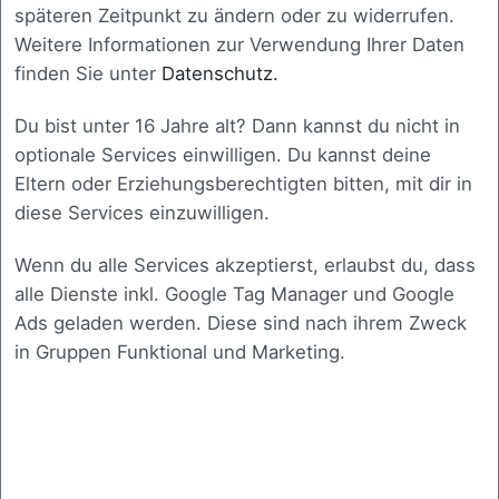
späteren Zeitpunkt zu ändern oder zu widerrufen.
Weitere Informationen zur Verwendung Ihrer Daten
Bereit für den nächsten
finden Sie unter
Datenschutz.
Schritt
?
Du bist unter 16 Jahre alt? Dann kannst du nicht in
optionale Services einwilligen. Du kannst deine
Dann melden Sie sich gerne bei uns. In einem
Eltern oder Erziehungsberechtigten bitten, mit dir in
persönlichen Gespräch lernen wir Ihre Situation
diese Services einzuwilligen.
kennen und besprechen gemeinsam, welche
Wenn du alle Services akzeptierst, erlaubst du, dass
Herausforderungen zu lösen sind. Ganz gleich, ob
alle Dienste inkl. Google Tag Manager und Google
Sie eine bestehende Software optimieren möchten
Ads geladen werden. Diese sind nach ihrem Zweck
oder eine vollständig neue Lösung benötigen, wir
in Gruppen Funktional und Marketing.
finden den passenden Ansatz für Ihr Vorhaben.
Unser Ziel ist es, eine Lösung zu entwickeln, die
technisch, aber auch wirtschaftlich exakt auf Ihre
Anforderungen abgestimmt ist und Sie langfristig
unterstützt.