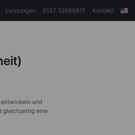
Leistungen
0157 32666817
Kontakt
eit)
r entwickeln und
 gleichzeitig eine