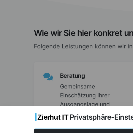
Wie wir Sie hier konkret u
Folgende Leistungen können wir i
Beratung
Gemeinsame
Einschätzung Ihrer
Ausgangslage und
Empfehlung zu sinnvollen
Privatsphäre-Einst
Zierhut IT
nächsten Schritten.