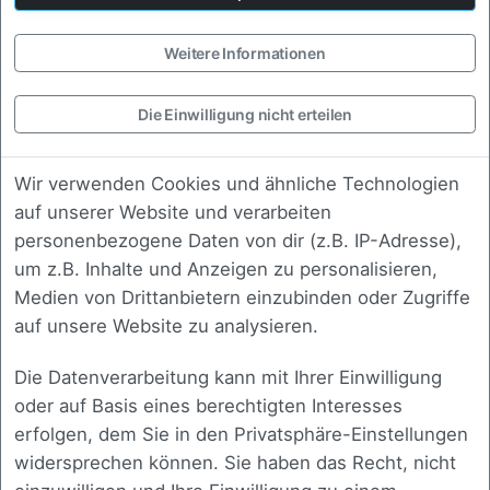
Strategie
Weitere Informationen
Erarbeitung einer technischen und
fachlichen Roadmap, die zu Ihrem
Die Einwilligung nicht erteilen
Unternehmen passt.
Wir verwenden Cookies und ähnliche Technologien
auf unserer Website und verarbeiten
personenbezogene Daten von dir (z.B. IP-Adresse),
Review
um z.B. Inhalte und Anzeigen zu personalisieren,
Fachliche Begutachtung bestehender
Medien von Drittanbietern einzubinden oder Zugriffe
Konzepte, Code oder Architektur mit
auf unsere Website zu analysieren.
klarer Rückmeldung.
Die Datenverarbeitung kann mit Ihrer Einwilligung
oder auf Basis eines berechtigten Interesses
erfolgen, dem Sie in den Privatsphäre-Einstellungen
widersprechen können. Sie haben das Recht, nicht