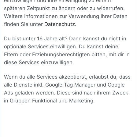
einzuwilligen und Ihre Einwilligung zu einem
späteren Zeitpunkt zu ändern oder zu widerrufen.
Weitere Informationen zur Verwendung Ihrer Daten
Bereit für den nächsten
finden Sie unter
Datenschutz.
Schritt
?
Du bist unter 16 Jahre alt? Dann kannst du nicht in
optionale Services einwilligen. Du kannst deine
Eltern oder Erziehungsberechtigten bitten, mit dir in
Dann melden Sie sich gerne bei uns. In einem
diese Services einzuwilligen.
persönlichen Gespräch lernen wir Ihre Situation
kennen und besprechen gemeinsam, welche
Wenn du alle Services akzeptierst, erlaubst du, dass
Herausforderungen zu lösen sind. Ganz gleich, ob
alle Dienste inkl. Google Tag Manager und Google
Sie eine bestehende Software optimieren möchten
Ads geladen werden. Diese sind nach ihrem Zweck
oder eine vollständig neue Lösung benötigen, wir
in Gruppen Funktional und Marketing.
finden den passenden Ansatz für Ihr Vorhaben.
Unser Ziel ist es, eine Lösung zu entwickeln, die
technisch, aber auch wirtschaftlich exakt auf Ihre
Anforderungen abgestimmt ist und Sie langfristig