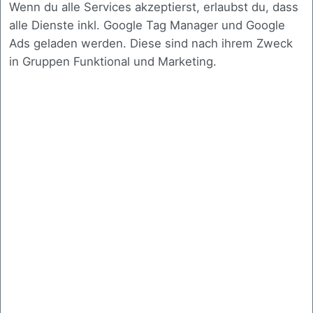
Wenn du alle Services akzeptierst, erlaubst du, dass
Analyse und gezielte Verbesserung von
alle Dienste inkl. Google Tag Manager und Google
Antwortzeiten, Skalierbarkeit und
Ads geladen werden. Diese sind nach ihrem Zweck
Ressourcennutzung.
in Gruppen Funktional und Marketing.
Sicherheitsprüfung
Strukturierte Prüfung auf
Schwachstellen mit nachvollziehbaren
Empfehlungen zur Absicherung.