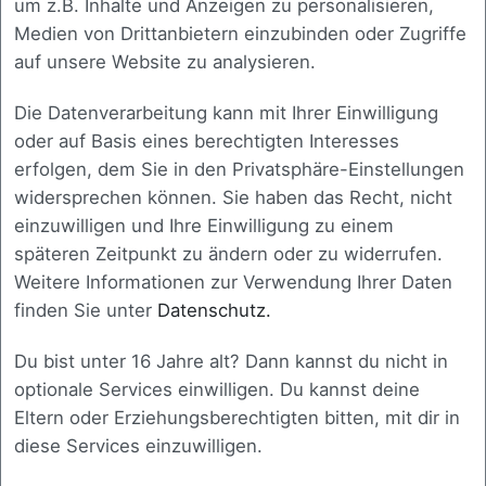
um z.B. Inhalte und Anzeigen zu personalisieren,
Betrieb
Medien von Drittanbietern einzubinden oder Zugriffe
auf unsere Website zu analysieren.
Übernahme des laufenden Betriebs
inklusive Monitoring, Support und
Die Datenverarbeitung kann mit Ihrer Einwilligung
definierter Verfügbarkeit.
oder auf Basis eines berechtigten Interesses
erfolgen, dem Sie in den Privatsphäre-Einstellungen
widersprechen können. Sie haben das Recht, nicht
einzuwilligen und Ihre Einwilligung zu einem
Updates & Upgrades
späteren Zeitpunkt zu ändern oder zu widerrufen.
Regelmäßige Pflege bestehender
Weitere Informationen zur Verwendung Ihrer Daten
Systeme inklusive Versionsupgrades
finden Sie unter
Datenschutz.
und sicherheitsrelevanter
Aktualisierungen.
Du bist unter 16 Jahre alt? Dann kannst du nicht in
optionale Services einwilligen. Du kannst deine
Eltern oder Erziehungsberechtigten bitten, mit dir in
diese Services einzuwilligen.
Performance-Optimierung