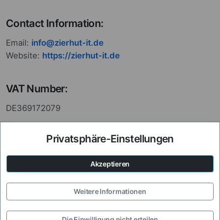
Contact Information:
Email:
info@zierhut-it.de
Website:
https://zierhut-it.de
VAT Number:
DE369172079
Privatsphäre-Einstellungen
Commercial Register:
Identification: HRB 34690
Akzeptieren
Court Branch: Amtsgericht Wuppertal
Weitere Informationen
Die Einwilligung nicht erteilen