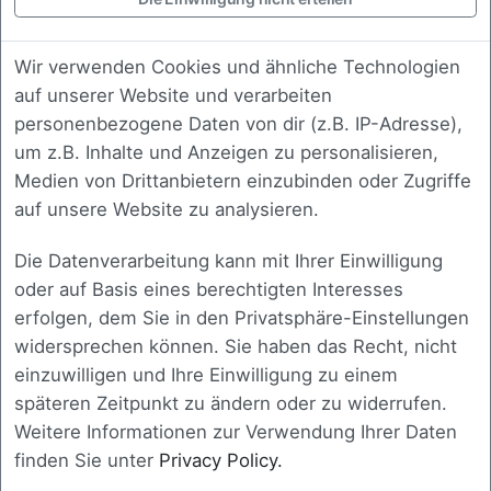
Sichern Sie sich unser neues
Wir verwenden Cookies und ähnliche Technologien
Buch “Digitaler Durchblick”
auf unserer Website und verarbeiten
als Download
personenbezogene Daten von dir (z.B. IP-Adresse),
um z.B. Inhalte und Anzeigen zu personalisieren,
Buch kostenlos herunterladen
Medien von Drittanbietern einzubinden oder Zugriffe
auf unsere Website zu analysieren.
Die Datenverarbeitung kann mit Ihrer Einwilligung
oder auf Basis eines berechtigten Interesses
Zierhut IT
erfolgen, dem Sie in den Privatsphäre-Einstellungen
Companies are individual, just like their problems and processes.
widersprechen können. Sie haben das Recht, nicht
It is important to us to include this individuality within our custom
einzuwilligen und Ihre Einwilligung zu einem
software solutions. Our most important value is communication
späteren Zeitpunkt zu ändern oder zu widerrufen.
with you and we take that very seriously every day.
Weitere Informationen zur Verwendung Ihrer Daten
finden Sie unter
Privacy Policy.
IMPORTANT LINKS