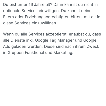
Du bist unter 16 Jahre alt? Dann kannst du nicht in
System Status
optionale Services einwilligen. Du kannst deine
Eltern oder Erziehungsberechtigten bitten, mit dir in
CONTACT US
diese Services einzuwilligen.
Zierhut IT GmbH
Wenn du alle Services akzeptierst, erlaubst du, dass
Nümmener Str. 27
alle Dienste inkl. Google Tag Manager und Google
42653 Solingen
Ads geladen werden. Diese sind nach ihrem Zweck
in Gruppen Funktional und Marketing.
Tel.:
+49 157 326 668 17
Email:
info@zierhut-it.de
SOCIAL MEDIA