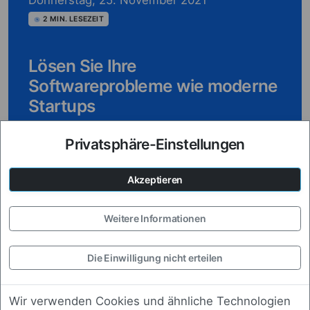
Donnerstag, 25. November 2021
2
MIN. LESEZEIT
Lösen Sie Ihre
Softwareprobleme wie moderne
Startups
Privatsphäre-Einstellungen
Akzeptieren
Projektmanagement
Dienstag, 23. November 2021
Weitere Informationen
2
MIN. LESEZEIT
Die Einwilligung nicht erteilen
Wie Sie Ihre Softwareidee für
Ihre Kollegen greifbar machen
Wir verwenden Cookies und ähnliche Technologien
mit einem Proof of Concept