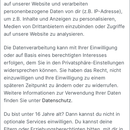
auf unserer Website und verarbeiten
personenbezogene Daten von dir (z.B. IP-Adresse),
um z.B. Inhalte und Anzeigen zu personalisieren,
Medien von Drittanbietern einzubinden oder Zugriffe
1
Zurück
Weiter
auf unsere Website zu analysieren.
Die Datenverarbeitung kann mit Ihrer Einwilligung
oder auf Basis eines berechtigten Interesses
erfolgen, dem Sie in den Privatsphäre-Einstellungen
widersprechen können. Sie haben das Recht, nicht
einzuwilligen und Ihre Einwilligung zu einem
späteren Zeitpunkt zu ändern oder zu widerrufen.
Sichern Sie sich unser neues
Weitere Informationen zur Verwendung Ihrer Daten
Buch “Digitaler Durchblick”
finden Sie unter
Datenschutz.
als Download
Du bist unter 16 Jahre alt? Dann kannst du nicht in
optionale Services einwilligen. Du kannst deine
Buch kostenlos herunterladen
Eltern oder Erziehungsberechtigten bitten, mit dir in