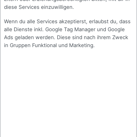
diese Services einzuwilligen.
Wenn du alle Services akzeptierst, erlaubst du, dass
alle Dienste inkl. Google Tag Manager und Google
Zierhut IT
Ads geladen werden. Diese sind nach ihrem Zweck
Unternehmen sind individuell, genauso wie ihre Probleme und
in Gruppen Funktional und Marketing.
Prozesse. Bei unseren Softwarelösungen ist es uns wichtig,
diese Individualität zu behalten. Unser wichtigstes Gut ist die
Kommunikation mit Ihnen und das nehmen wir tagtäglich sehr
ernst.
WICHTIGE LINKS
Experten Blog
KONTAKTIEREN SIE UNS
Zierhut IT GmbH